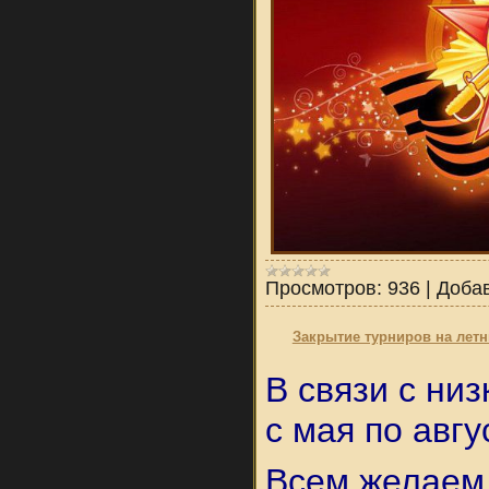
Просмотров:
936
|
Доба
Закрытие турниров на летн
В связи с ни
с мая по авгу
Всем желаем 