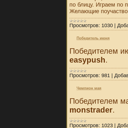
по блицу. Играем по 
Желающие поучаство
Просмотров:
1030
|
Доб
Победитель июня
Победителем ию
еasypush
.
Просмотров:
981
|
Доба
Чемпион мая
Победителем ма
monstrader
.
Просмотров:
1023
|
Доб