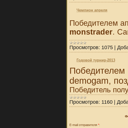
Чемпион апреля
Победителем ап
monstrader
. С
Просмотров:
1075
|
Доб
Годовой турнир-2013
Победителем 
demogam, поз
Победитель полу
Просмотров:
1160
|
Доба
Ф
E-mail отправителя
*
: