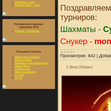
Шахматы - Lusy
Поздравляем
Snooker-PRO - Lusy
турниров:
Победители годовых
Шахматы -
С
турниров 2015
Снукер - Смольник
Снукер -
mon
Полезные ссылки
Просмотров:
842
|
Доба
Шахм-чесспланета
Шахм-курник
Шахматы для мобильного
Шахм-берег
C Днем Победы!
Chessvegas
Ява приложение
Снукер
Пул-8