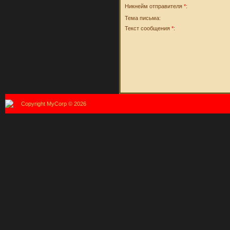
Никнейм отправителя
*
:
Тема письма:
Текст сообщения
*
:
Copyright MyCorp © 2026