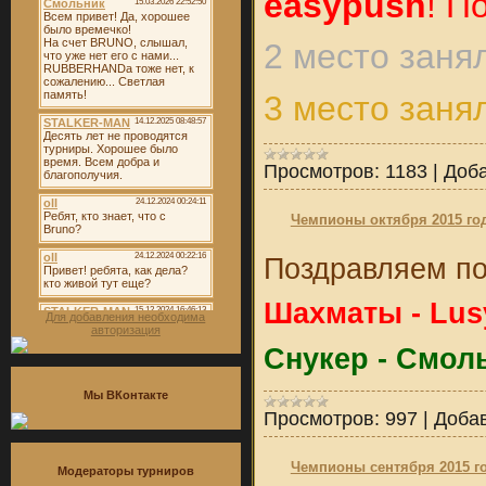
easypush
! П
2 место заня
3 место заня
Просмотров:
1183
|
Доба
Чемпионы октября 2015 го
Поздравляем по
Шахматы - Lus
Для добавления необходима
авторизация
Снукер - Смол
Мы ВКонтакте
Просмотров:
997
|
Доба
Чемпионы сентября 2015 г
Модераторы турниров