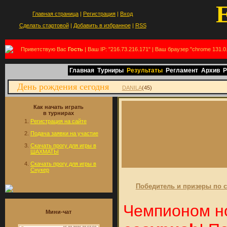
Главная страница
|
Регистрация
|
Вход
Сделать стартовой
|
Добавить в избранное
|
RSS
Приветствую Вас
Гость
| Ваш IP: "216.73.216.171" | Ваш браузер "chrome 131.0
Главная
Турниры
Результаты
Регламент
Архив
Р
День рождения сегодня
DANILA
(45)
Как начать играть
в турнирах
Регистрация на сайте
Подача заявки на участие
Скачать прогу для игры в
ШАХМАТЫ
Скачать прогу для игры в
Снукер
Победитель и призеры по с
Чемпионом но
Мини-чат