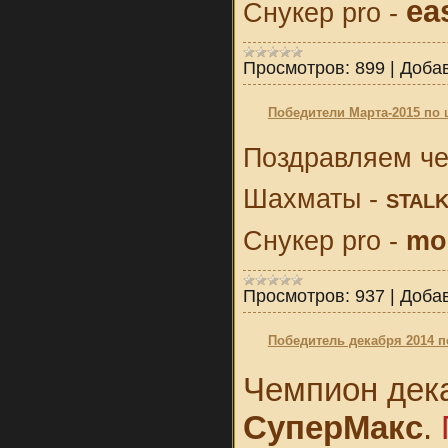
ea
Снукер pro -
Просмотров:
899
|
Доба
Победители Марта-2015 по 
Поздравляем че
Шахматы -
STAL
Снукер pro -
mo
Просмотров:
937
|
Доба
Победитель декабря 2014 
Чемпион дека
СуперМакс
.